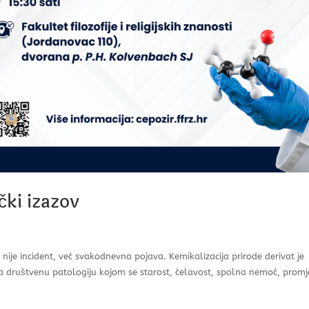
čki izazov
To nije incident, već svakodnevna pojava. Kemikalizacija prirode derivat je
lja društvenu patologiju kojom se starost, ćelavost, spolna nemoć, promj