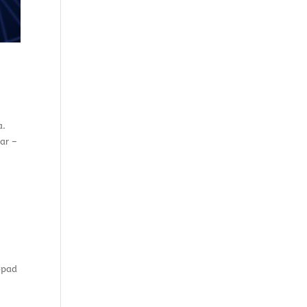
a.
ar –
opad