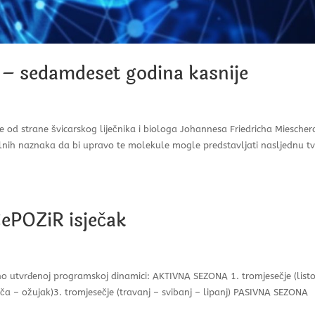
 – sedamdeset godina kasnije
e od strane švicarskog liječnika i biologa Johannesa Friedricha Miescher
lnih naznaka da bi upravo te molekule mogle predstavljati nasljednu tv
ePOZiR isječak
no utvrđenoj programskoj dinamici: AKTIVNA SEZONA 1. tromjesečje (list
jača – ožujak)3. tromjesečje (travanj – svibanj – lipanj) PASIVNA SEZONA