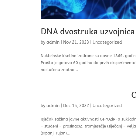
DNA dvostruka uzvojnica
by
admin
|
Nov 21, 2023
|
Uncategorized
Nukleinske kiseline izolirane su davne 1869. godin
Prošlo je gotovo 60 godina do prvih eksperimenta
naslućenu znatno...
C
by
admin
|
Dec 15, 2022
|
Uncategorized
Isječak sažima javne aktivnosti CePOZiR-a suklad
– studeni – prosinac)2. tromjesečje (siječanj – vel
(srpanj, rujan)...