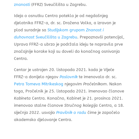
znanosti
(FFRZ) Sveučilišta u Zagrebu.
Ideja o osnutku Centra potekla je od negdašnjeg
djelatnika FFRZ-a, dr. sc. Dražena Volka, a izravan je
plod suradnje sa
Studijskom grupom
Znanost i
duhovnost
Sveučilišta u Zagrebu
. Prepoznavši potencijal,
Uprava FFRZ-a ubrzo je podržala ideju te napravila prve
značajnije korake koji su doveli do konačnog osnivanja
Centra.
Centar je ustrojen 20. listopada 2021. kada je Vijeće
FFRZ-a donijelo njegov
Poslovnik
te imenovalo dr. sc.
Petra Tomeva Mitrikeskog
njegovim
Pročelnikom
. Nakon
toga, Pročelnik je 25. listopada 2021. imenovao članove
Kabineta
Centra. Konačno, Kabinet je 21. prosinca 2021.
imenovao stalne članove
Stručnog kolegija
Centra, a 18.
siječnja 2022. usvojio
Pravilnik o radu
čime je započelo
akademsko djelovanje Centra.