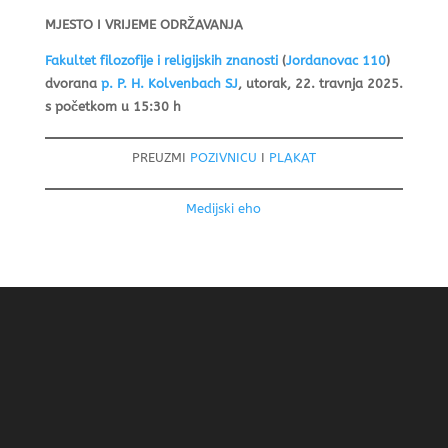
MJESTO I VRIJEME ODRŽAVANJA
Fakultet filozofije i religijskih znanosti
(
Jordanovac 110
)
dvorana
p. P. H. Kolvenbach SJ
, utorak, 22. travnja 2025.
s početkom u 15:30 h
PREUZMI
POZIVNICU
I
PLAKAT
Medijski eho