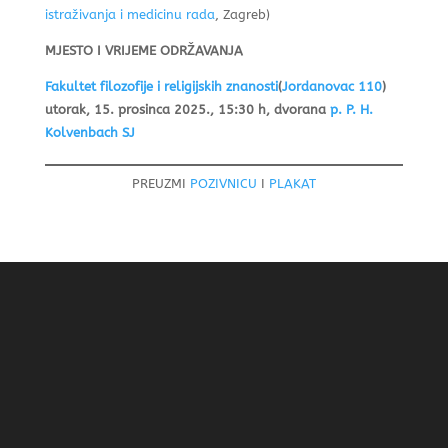
istraživanja i medicinu rada
, Zagreb)
MJESTO I VRIJEME ODRŽAVANJA
Fakultet filozofije i religijskih znanosti
(
Jordanovac 110
)
utorak, 15. prosinca 2025., 15:30 h, dvorana
p. P. H.
Kolvenbach SJ
PREUZMI
POZIVNICU
I
PLAKAT