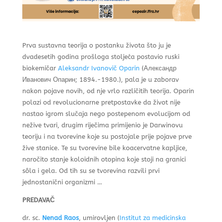
Prva sustavna teorija o postanku života što ju je
dvadesetih godina prošloga stoljeća postavio ruski
biokemičar
Aleksandr Ivanovič Oparin
(Александр
Иванович Опарин; 1894.-1980.), pala je u zaborav
nakon pojave novih, od nje vrlo različitih teorija. Oparin
polazi od revolucionarne pretpostavke da život nije
nastao igrom slučaja nego postepenom evolucijom od
nežive tvari, drugim riječima primijenio je Darwinovu
teoriju i na tvorevine koje su postojale prije pojave prve
žive stanice. Te su tvorevine bile koacervatne kapljice,
naročito stanje koloidnih otopina koje stoji na granici
sôla i gela. Od tih su se tvorevina razvili prvi
jednostanični organizmi …
PREDAVAČ
dr. sc.
Nenad Raos
, umirovljen (
Institut za medicinska