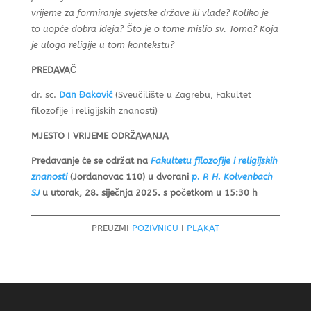
vrijeme za formiranje svjetske države ili vlade?
Koliko je
to uopće dobra ideja?
Što je o tome mislio sv. Toma?
Koja
je uloga religije u tom kontekstu?
PREDAVAČ
dr. sc.
Dan Đaković
(Sveučilište u Zagrebu, Fakultet
filozofije i religijskih znanosti)
MJESTO I VRIJEME ODRŽAVANJA
Predavanje će se održat na
Fakultetu filozofije i religijskih
znanosti
(Jordanovac 110) u dvorani
p. P. H. Kolvenbach
SJ
u utorak, 28. siječnja 2025. s početkom u 15:30 h
PREUZMI
POZIVNICU
I
PLAKAT