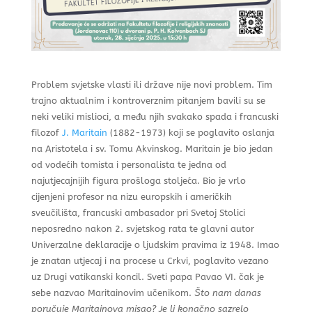
Problem svjetske vlasti ili države nije novi problem. Tim
trajno aktualnim i kontroverznim pitanjem bavili su se
neki veliki mislioci, a među njih svakako spada i francuski
filozof
J. Maritain
(1882-1973) koji se poglavito oslanja
na Aristotela i sv. Tomu Akvinskog. Maritain je bio jedan
od vodećih tomista i personalista te jedna od
najutjecajnijih figura prošloga stoljeća. Bio je vrlo
cijenjeni profesor na nizu europskih i američkih
sveučilišta, francuski ambasador pri Svetoj Stolici
neposredno nakon 2. svjetskog rata te glavni autor
Univerzalne deklaracije o ljudskim pravima iz 1948. Imao
je znatan utjecaj i na procese u Crkvi, poglavito vezano
uz Drugi vatikanski koncil. Sveti papa Pavao VI. čak je
sebe nazvao Maritainovim učenikom.
Što nam danas
poručuje Maritainova misao?
Je li konačno sazrelo