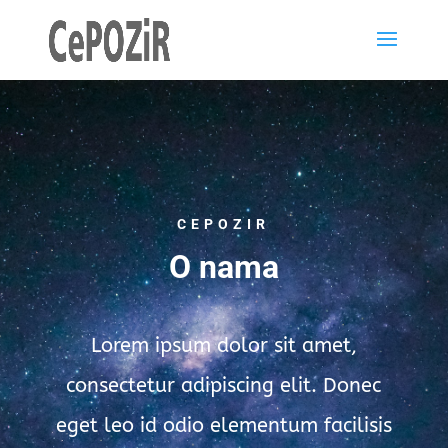
CEPOZIR
O nama
Lorem ipsum dolor sit amet,
consectetur adipiscing elit. Donec
eget leo id odio elementum facilisis