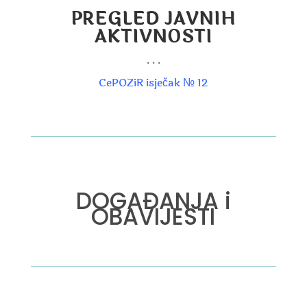
PREGLED JAVNIH
AKTIVNOSTI
. . .
CePOZiR isječak № 12
DOGAĐANJA i
OBAVIJESTI