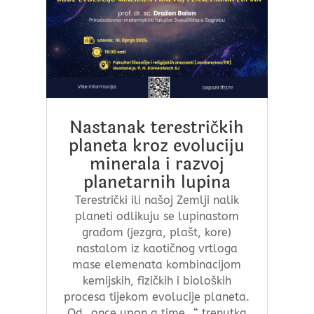
Nastanak terestričkih
planeta kroz evoluciju
minerala i razvoj
planetarnih lupina
Terestrički ili našoj Zemlji nalik
planeti odlikuju se lupinastom
građom (jezgra, plašt, kore)
nastalom iz kaotičnog vrtloga
mase elemenata kombinacijom
kemijskih, fizičkih i bioloških
procesa tijekom evolucije planeta.
Od „once upon a time…“ trenutka