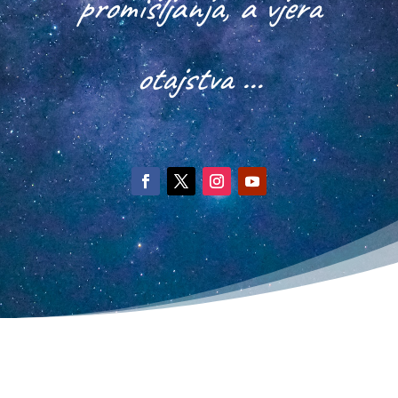
promišljanja, a vjera
otajstva …